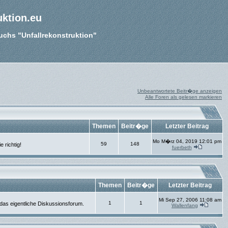
uktion.eu
Buchs "Unfallrekonstruktion"
Unbeantwortete Beitr�ge anzeigen
Alle Foren als gelesen markieren
Themen
Beitr�ge
Letzter Beitrag
Mo M�rz 04, 2019 12:01 pm
59
148
 richtig!
fuerbeth
Themen
Beitr�ge
Letzter Beitrag
Mi Sep 27, 2006 11:08 am
1
1
 das eigentliche Diskussionsforum.
Wallenfang