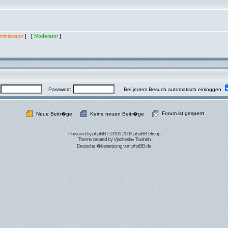
inistrator
] [
Moderator
]
:
Passwort:
Bei jedem Besuch automatisch einloggen
Forum ist gesperrt
Neue Beitr�ge
Keine neuen Beitr�ge
Powered by
phpBB
© 2001-2003 phpBB Group
Theme created by
Vjacheslav Trushkin
Deutsche �bersetzung von
phpBB.de