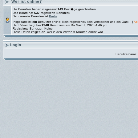
Wer ist online?
Die Benutzer haben insgesamt
149
Beitr�ge geschrieben.
Das Board hat
637
registrierte Benutzer.
Der neueste Benutzer ist
Barfs
.
Insgesamt ist
ein
Benutzer online: Kein registrierter, kein versteckter und ein Gast. [
Adm
Der Rekord liegt bei
1948
Benutzern am Do Mai 07, 2026 4:46 pm.
Registrierte Benutzer: Keine
Diese Daten zeigen an, wer in den letzten 5 Minuten online war.
Login
Benutzername