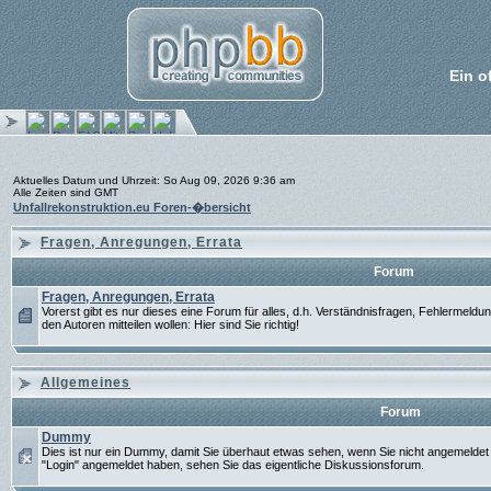
Ein o
Aktuelles Datum und Uhrzeit: So Aug 09, 2026 9:36 am
Alle Zeiten sind GMT
Unfallrekonstruktion.eu Foren-�bersicht
Fragen, Anregungen, Errata
Forum
Fragen, Anregungen, Errata
Vorerst gibt es nur dieses eine Forum für alles, d.h. Verständnisfragen, Fehlermel
den Autoren mitteilen wollen: Hier sind Sie richtig!
Allgemeines
Forum
Dummy
Dies ist nur ein Dummy, damit Sie überhaut etwas sehen, wenn Sie nicht angemeldet 
"Login" angemeldet haben, sehen Sie das eigentliche Diskussionsforum.