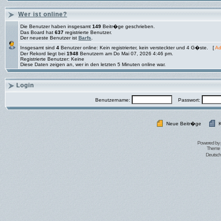
Wer ist online?
Die Benutzer haben insgesamt
149
Beitr�ge geschrieben.
Das Board hat
637
registrierte Benutzer.
Der neueste Benutzer ist
Barfs
.
Insgesamt sind
4
Benutzer online: Kein registrierter, kein versteckter und 4 G�ste. [
Ad
Der Rekord liegt bei
1948
Benutzern am Do Mai 07, 2026 4:46 pm.
Registrierte Benutzer: Keine
Diese Daten zeigen an, wer in den letzten 5 Minuten online war.
Login
Benutzername:
Passwort:
Neue Beitr�ge
K
Powered by
Theme 
Deutsc