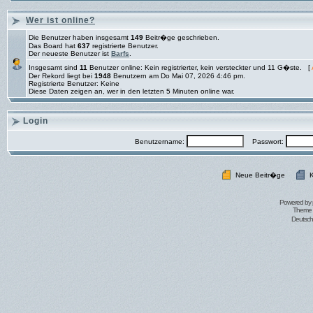
Wer ist online?
Die Benutzer haben insgesamt
149
Beitr�ge geschrieben.
Das Board hat
637
registrierte Benutzer.
Der neueste Benutzer ist
Barfs
.
Insgesamt sind
11
Benutzer online: Kein registrierter, kein versteckter und 11 G�ste. [
Der Rekord liegt bei
1948
Benutzern am Do Mai 07, 2026 4:46 pm.
Registrierte Benutzer: Keine
Diese Daten zeigen an, wer in den letzten 5 Minuten online war.
Login
Benutzername:
Passwort:
Neue Beitr�ge
K
Powered by
Theme 
Deutsc