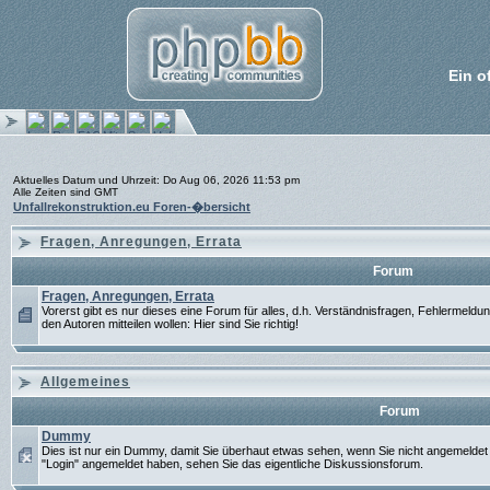
Ein o
Aktuelles Datum und Uhrzeit: Do Aug 06, 2026 11:53 pm
Alle Zeiten sind GMT
Unfallrekonstruktion.eu Foren-�bersicht
Fragen, Anregungen, Errata
Forum
Fragen, Anregungen, Errata
Vorerst gibt es nur dieses eine Forum für alles, d.h. Verständnisfragen, Fehlermel
den Autoren mitteilen wollen: Hier sind Sie richtig!
Allgemeines
Forum
Dummy
Dies ist nur ein Dummy, damit Sie überhaut etwas sehen, wenn Sie nicht angemeldet 
"Login" angemeldet haben, sehen Sie das eigentliche Diskussionsforum.