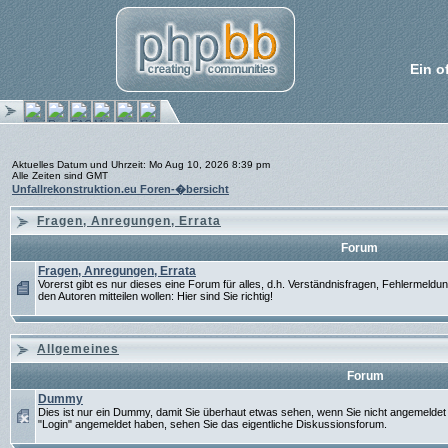
Ein o
Aktuelles Datum und Uhrzeit: Mo Aug 10, 2026 8:39 pm
Alle Zeiten sind GMT
Unfallrekonstruktion.eu Foren-�bersicht
Fragen, Anregungen, Errata
Forum
Fragen, Anregungen, Errata
Vorerst gibt es nur dieses eine Forum für alles, d.h. Verständnisfragen, Fehlermel
den Autoren mitteilen wollen: Hier sind Sie richtig!
Allgemeines
Forum
Dummy
Dies ist nur ein Dummy, damit Sie überhaut etwas sehen, wenn Sie nicht angemeldet 
"Login" angemeldet haben, sehen Sie das eigentliche Diskussionsforum.