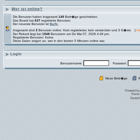
Wer ist online?
Die Benutzer haben insgesamt
149
Beitr�ge geschrieben.
Das Board hat
637
registrierte Benutzer.
Der neueste Benutzer ist
Barfs
.
Insgesamt sind
3
Benutzer online: Kein registrierter, kein versteckter und 3 G�ste. [
Ad
Der Rekord liegt bei
1948
Benutzern am Do Mai 07, 2026 4:46 pm.
Registrierte Benutzer: Keine
Diese Daten zeigen an, wer in den letzten 5 Minuten online war.
Login
Benutzername:
Passwort:
Neue Beitr�ge
K
Powered by
Theme 
Deutsc