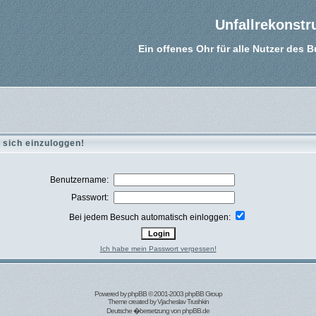
Unfallrekonstr
Ein offenes Ohr für alle Nutzer des 
 sich einzuloggen!
Benutzername:
Passwort:
Bei jedem Besuch automatisch einloggen:
Ich habe mein Passwort vergessen!
Powered by
phpBB
© 2001-2003 phpBB Group
Theme created by
Vjacheslav Trushkin
Deutsche �bersetzung von
phpBB.de