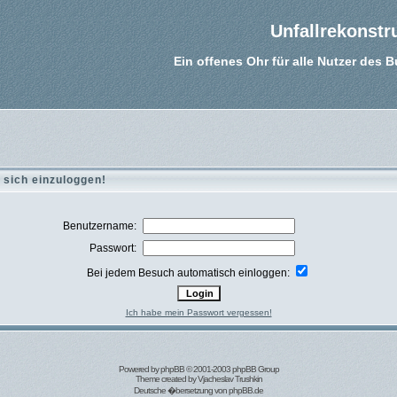
Unfallrekonstr
Ein offenes Ohr für alle Nutzer des 
 sich einzuloggen!
Benutzername:
Passwort:
Bei jedem Besuch automatisch einloggen:
Ich habe mein Passwort vergessen!
Powered by
phpBB
© 2001-2003 phpBB Group
Theme created by
Vjacheslav Trushkin
Deutsche �bersetzung von
phpBB.de