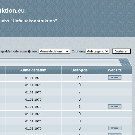
uktion.eu
Buchs "Unfallrekonstruktion"
ungs-Methode ausw�hlen:
Ordnung
Anmeldedatum
Beitr�ge
Website
52
01.01.1970
0
01.01.1970
7
01.01.1970
0
01.01.1970
1
01.01.1970
0
01.01.1970
0
01.01.1970
3
01.01.1970