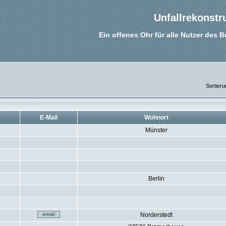
Unfallrekonstr
Ein offenes Ohr für alle Nutzer des 
Sortier
E-Mail
Wohnort
Münster
Berlin
Norderstedt