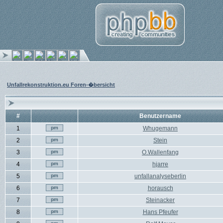
Unfallrekonstruktion.eu Foren-�bersicht
#
Benutzername
1
Whugemann
2
Stein
3
O.Wallenfang
4
hjarre
5
unfallanalyseberlin
6
horausch
7
Steinacker
8
Hans Pfeufer