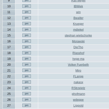
9
Ralf Meyer
10
IBWiek
11
win
12
Bwalter
13
Krueger
14
mdiekel
15
stephan wietschorke
16
Morawski
17
DieTho
18
Rlasshof
19
hege-ma
20
Volker Fuerbeth
21
Miro
22
FLange
23
nakasx
24
RStrzeletz
25
ghofmann
26
wdeppe
27
Lippold