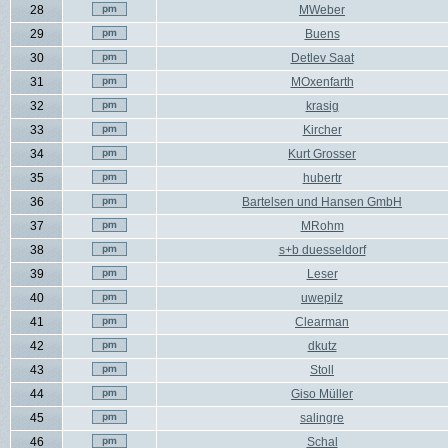
28
MWeber
29
Buens
30
Detlev Saat
31
MOxenfarth
32
krasig
33
Kircher
34
Kurt Grosser
35
hubertr
36
Bartelsen und Hansen GmbH
37
MRohm
38
s+b duesseldorf
39
Leser
40
uwepilz
41
Clearman
42
dkutz
43
Stoll
44
Giso Müller
45
salingre
46
Schal