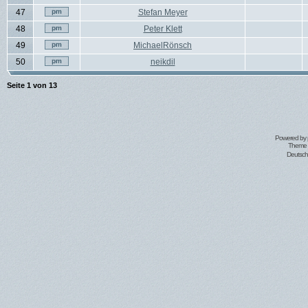
47
Stefan Meyer
48
Peter Klett
49
MichaelRönsch
50
neikdil
Seite
1
von
13
Powered by
Theme 
Deutsc