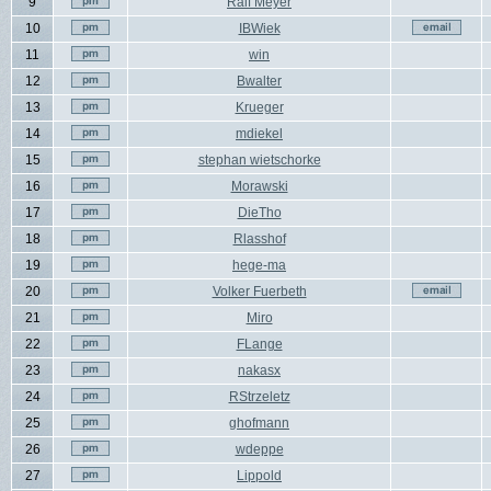
9
Ralf Meyer
10
IBWiek
11
win
12
Bwalter
13
Krueger
14
mdiekel
15
stephan wietschorke
16
Morawski
17
DieTho
18
Rlasshof
19
hege-ma
20
Volker Fuerbeth
21
Miro
22
FLange
23
nakasx
24
RStrzeletz
25
ghofmann
26
wdeppe
27
Lippold