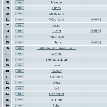
28
MWeber
29
Buens
30
Detlev Saat
31
MOxenfarth
32
krasig
33
Kircher
34
Kurt Grosser
35
hubertr
36
Bartelsen und Hansen GmbH
37
MRohm
38
s+b duesseldorf
39
Leser
40
uwepilz
41
Clearman
42
dkutz
43
Stoll
44
Giso Müller
45
salingre
46
Schal