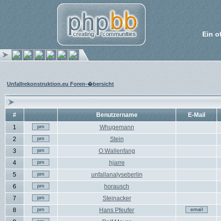
Ein o
Unfallrekonstruktion.eu Foren-�bersicht
#
Benutzername
E-Mail
1
Whugemann
2
Stein
3
O.Wallenfang
4
hjarre
5
unfallanalyseberlin
6
horausch
7
Steinacker
8
Hans Pfeufer