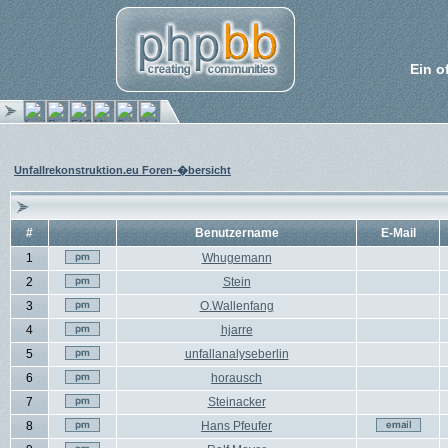
Ein o
Unfallrekonstruktion.eu Foren-�bersicht
#
Benutzername
E-Mail
1
Whugemann
2
Stein
3
O.Wallenfang
4
hjarre
5
unfallanalyseberlin
6
horausch
7
Steinacker
8
Hans Pfeufer