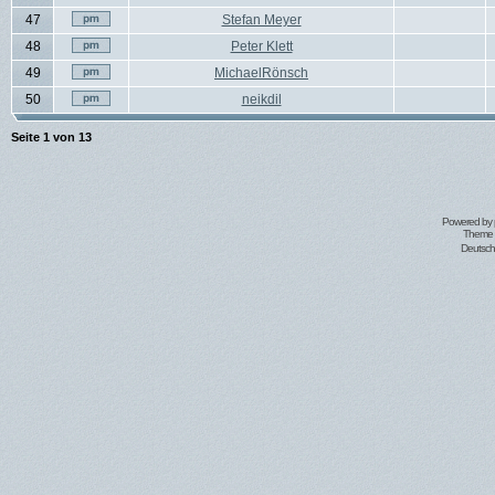
47
Stefan Meyer
48
Peter Klett
49
MichaelRönsch
50
neikdil
Seite
1
von
13
Powered by
Theme 
Deutsc