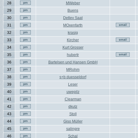
28
MWeber
29
Buens
30
Detlev Saat
31
MOxenfarth
32
krasig
33
Kircher
34
Kurt Grosser
35
hubertr
36
Bartelsen und Hansen GmbH
37
MRohm
38
s+b duesseldorf
39
Leser
40
uwepilz
41
Clearman
42
dkutz
43
Stoll
44
Giso Müller
45
salingre
46
Schal