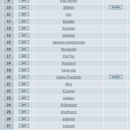
9
Ralf Meyer
10
IBWiek
11
win
12
Bwalter
13
Krueger
14
mdiekel
15
stephan wietschorke
16
Morawski
17
DieTho
18
Rlasshof
19
hege-ma
20
Volker Fuerbeth
21
Miro
22
FLange
23
nakasx
24
RStrzeletz
25
ghofmann
26
wdeppe
27
Lippold