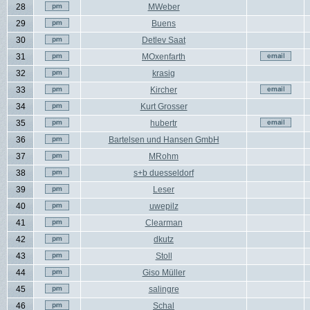
28
MWeber
29
Buens
30
Detlev Saat
31
MOxenfarth
32
krasig
33
Kircher
34
Kurt Grosser
35
hubertr
36
Bartelsen und Hansen GmbH
37
MRohm
38
s+b duesseldorf
39
Leser
40
uwepilz
41
Clearman
42
dkutz
43
Stoll
44
Giso Müller
45
salingre
46
Schal