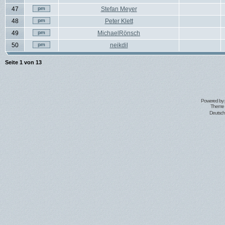
47
Stefan Meyer
48
Peter Klett
49
MichaelRönsch
50
neikdil
Seite
1
von
13
Powered by
Theme 
Deutsc