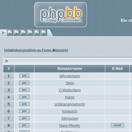
Ein o
Unfallrekonstruktion.eu Foren-�bersicht
#
Benutzername
E-Mail
1
Whugemann
2
Stein
3
O.Wallenfang
4
hjarre
5
unfallanalyseberlin
6
horausch
7
Steinacker
8
Hans Pfeufer