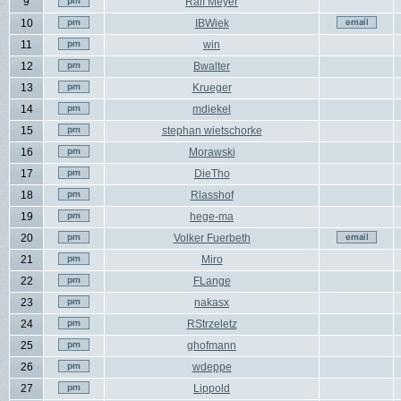
9
Ralf Meyer
10
IBWiek
11
win
12
Bwalter
13
Krueger
14
mdiekel
15
stephan wietschorke
16
Morawski
17
DieTho
18
Rlasshof
19
hege-ma
20
Volker Fuerbeth
21
Miro
22
FLange
23
nakasx
24
RStrzeletz
25
ghofmann
26
wdeppe
27
Lippold