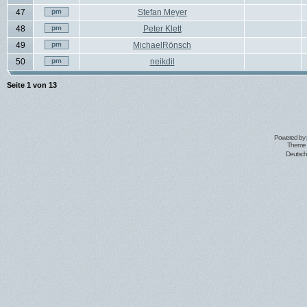
47
Stefan Meyer
48
Peter Klett
49
MichaelRönsch
50
neikdil
Seite
1
von
13
Powered by
Theme 
Deutsc