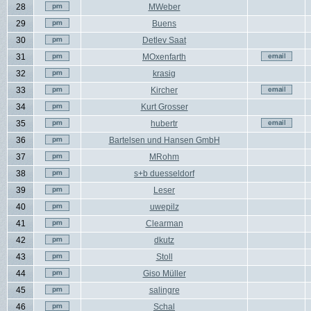
28
MWeber
29
Buens
30
Detlev Saat
31
MOxenfarth
32
krasig
33
Kircher
34
Kurt Grosser
35
hubertr
36
Bartelsen und Hansen GmbH
37
MRohm
38
s+b duesseldorf
39
Leser
40
uwepilz
41
Clearman
42
dkutz
43
Stoll
44
Giso Müller
45
salingre
46
Schal