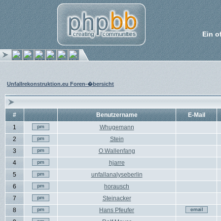
Ein o
Unfallrekonstruktion.eu Foren-�bersicht
#
Benutzername
E-Mail
1
Whugemann
2
Stein
3
O.Wallenfang
4
hjarre
5
unfallanalyseberlin
6
horausch
7
Steinacker
8
Hans Pfeufer