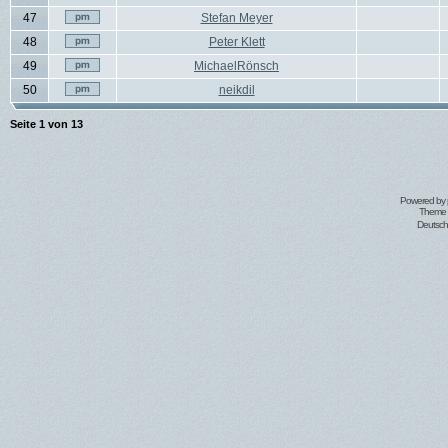
47
Stefan Meyer
48
Peter Klett
49
MichaelRönsch
50
neikdil
Seite
1
von
13
Powered by
Theme 
Deutsc