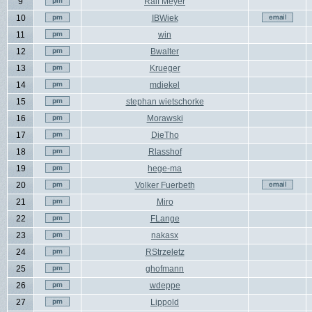
9
Ralf Meyer
10
IBWiek
11
win
12
Bwalter
13
Krueger
14
mdiekel
15
stephan wietschorke
16
Morawski
17
DieTho
18
Rlasshof
19
hege-ma
20
Volker Fuerbeth
21
Miro
22
FLange
23
nakasx
24
RStrzeletz
25
ghofmann
26
wdeppe
27
Lippold