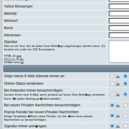
Yahoo Messenger:
Website:
Wohnort:
Beruf:
Interessen:
Signatur:
Dies ist ein Text, der an jeden Ihrer Beitr�ge angehangen werden kann. Es
besteht ein Limit von 255 Buchstaben.
HTML ist
aus
BBCode
ist
an
Smilies sind
an
Zeige meine E-Mail-Adresse immer an:
Ja
Online-Status verstecken:
Ja
Bei Antworten immer benachrichtigen:
Sendet Ihnen eine E-Mail, wenn jemand auf einen Ihrer Beitr�ge antwortet.
Ja
Kann f�r jeden Beitrag ge�ndert werden.
Bei neuen Privaten Nachrichten benachrichtigen:
Ja
PopUp-Fenster bei neuen Privaten Nachrichten:
Ja
Einige Templates �ffnen neue Fenster, um Sie �ber neue private
Nachrichten zu benachrichtigen.
Signatur immer anh�ngen:
Ja