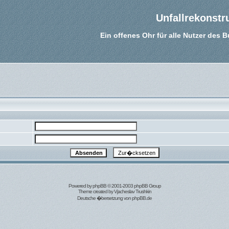
Unfallrekonstr
Ein offenes Ohr für alle Nutzer des 
Powered by
phpBB
© 2001-2003 phpBB Group
Theme created by
Vjacheslav Trushkin
Deutsche �bersetzung von
phpBB.de