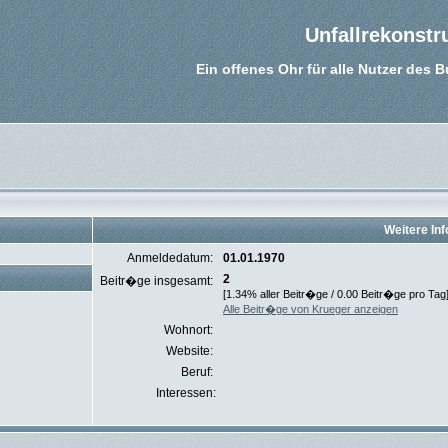
Unfallrekonstr
Ein offenes Ohr für alle Nutzer des 
Weitere In
Anmeldedatum:
01.01.1970
2
Beitr�ge insgesamt:
[1.34% aller Beitr�ge / 0.00 Beitr�ge pro Tag
Alle Beitr�ge von Krueger anzeigen
Wohnort:
Website:
Beruf:
Interessen: