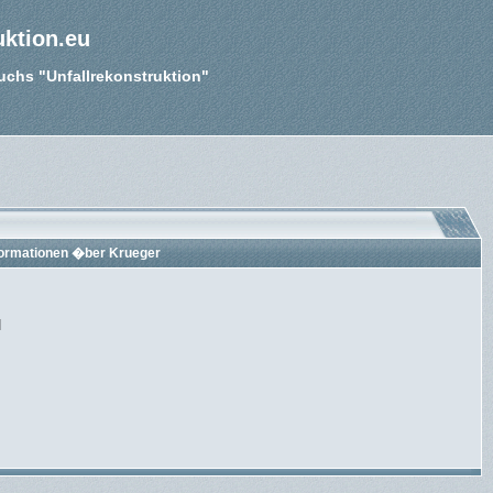
uktion.eu
Buchs "Unfallrekonstruktion"
formationen �ber Krueger
]