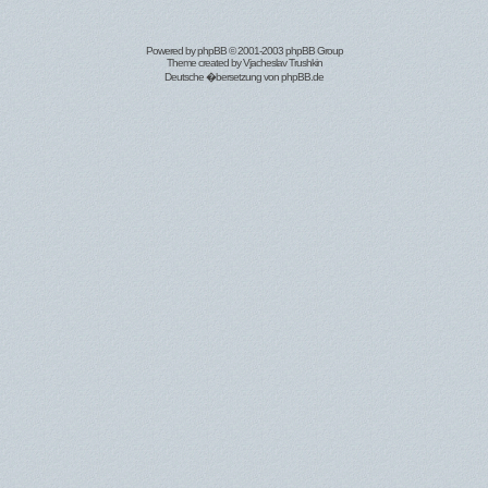
Powered by
phpBB
© 2001-2003 phpBB Group
Theme created by
Vjacheslav Trushkin
Deutsche �bersetzung von
phpBB.de