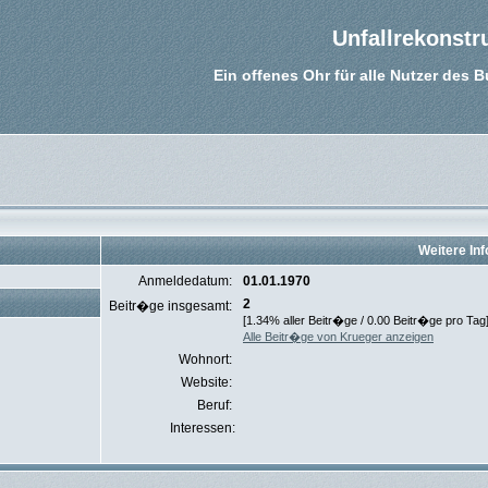
Unfallrekonstr
Ein offenes Ohr für alle Nutzer des 
Weitere In
Anmeldedatum:
01.01.1970
2
Beitr�ge insgesamt:
[1.34% aller Beitr�ge / 0.00 Beitr�ge pro Tag
Alle Beitr�ge von Krueger anzeigen
Wohnort:
Website:
Beruf:
Interessen: