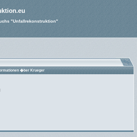
uktion.eu
Buchs "Unfallrekonstruktion"
formationen �ber Krueger
]