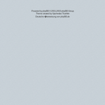
Powered by
phpBB
© 2001-2003 phpBB Group
Theme created by
Vjacheslav Trushkin
Deutsche �bersetzung von
phpBB.de