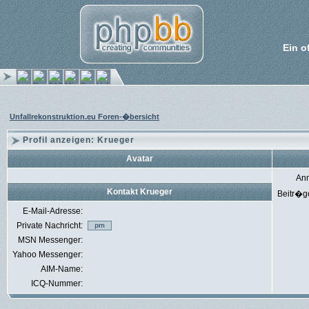
Ein o
Unfallrekonstruktion.eu Foren-�bersicht
Profil anzeigen: Krueger
Avatar
An
Kontakt Krueger
Beitr�g
E-Mail-Adresse:
Private Nachricht:
MSN Messenger:
Yahoo Messenger:
AIM-Name:
ICQ-Nummer: