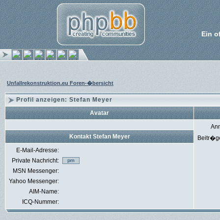
Ein o
Unfallrekonstruktion.eu Foren-�bersicht
Profil anzeigen: Stefan Meyer
Avatar
An
Kontakt Stefan Meyer
Beitr�g
E-Mail-Adresse:
Private Nachricht:
MSN Messenger:
Yahoo Messenger:
AIM-Name:
ICQ-Nummer: