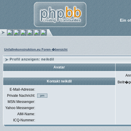
Ein o
Unfallrekonstruktion.eu Foren-�bersicht
Profil anzeigen: neikdil
Avatar
An
Kontakt neikdil
Beitr�g
E-Mail-Adresse:
Private Nachricht:
MSN Messenger:
Yahoo Messenger:
AIM-Name:
ICQ-Nummer: