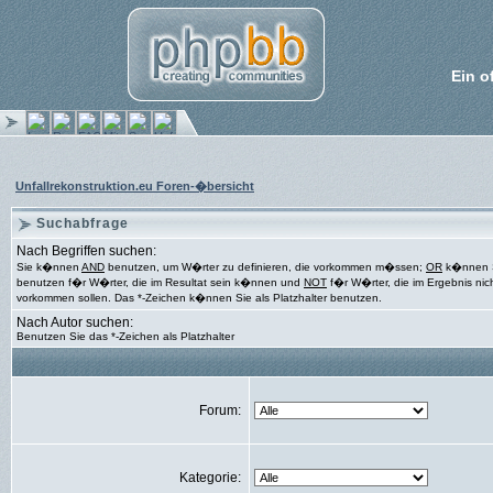
Ein o
Unfallrekonstruktion.eu Foren-�bersicht
Suchabfrage
Nach Begriffen suchen:
Sie k�nnen
AND
benutzen, um W�rter zu definieren, die vorkommen m�ssen;
OR
k�nnen 
benutzen f�r W�rter, die im Resultat sein k�nnen und
NOT
f�r W�rter, die im Ergebnis nic
vorkommen sollen. Das *-Zeichen k�nnen Sie als Platzhalter benutzen.
Nach Autor suchen:
Benutzen Sie das *-Zeichen als Platzhalter
Forum:
Kategorie: