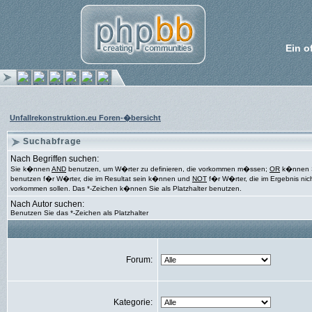
Ein o
Unfallrekonstruktion.eu Foren-�bersicht
Suchabfrage
Nach Begriffen suchen:
Sie k�nnen
AND
benutzen, um W�rter zu definieren, die vorkommen m�ssen;
OR
k�nnen 
benutzen f�r W�rter, die im Resultat sein k�nnen und
NOT
f�r W�rter, die im Ergebnis nic
vorkommen sollen. Das *-Zeichen k�nnen Sie als Platzhalter benutzen.
Nach Autor suchen:
Benutzen Sie das *-Zeichen als Platzhalter
Forum:
Kategorie: