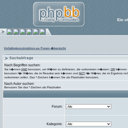
Ein o
Unfallrekonstruktion.eu Foren-�bersicht
Suchabfrage
Nach Begriffen suchen:
Sie k�nnen
AND
benutzen, um W�rter zu definieren, die vorkommen m�ssen;
OR
k�nnen 
benutzen f�r W�rter, die im Resultat sein k�nnen und
NOT
f�r W�rter, die im Ergebnis nic
vorkommen sollen. Das *-Zeichen k�nnen Sie als Platzhalter benutzen.
Nach Autor suchen:
Benutzen Sie das *-Zeichen als Platzhalter
Forum:
Kategorie: