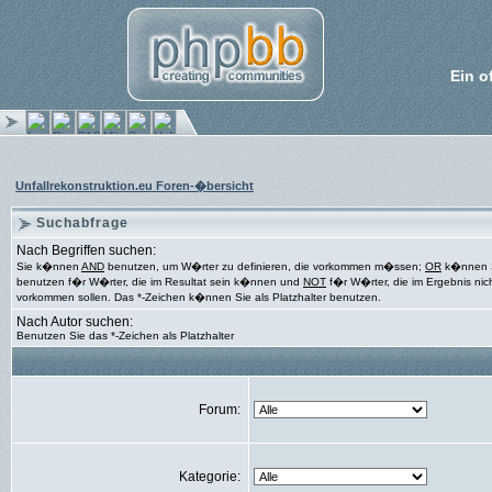
Ein o
Unfallrekonstruktion.eu Foren-�bersicht
Suchabfrage
Nach Begriffen suchen:
Sie k�nnen
AND
benutzen, um W�rter zu definieren, die vorkommen m�ssen;
OR
k�nnen 
benutzen f�r W�rter, die im Resultat sein k�nnen und
NOT
f�r W�rter, die im Ergebnis nic
vorkommen sollen. Das *-Zeichen k�nnen Sie als Platzhalter benutzen.
Nach Autor suchen:
Benutzen Sie das *-Zeichen als Platzhalter
Forum:
Kategorie: