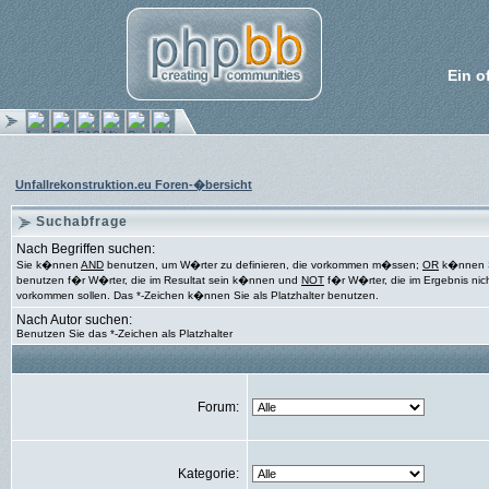
Ein o
Unfallrekonstruktion.eu Foren-�bersicht
Suchabfrage
Nach Begriffen suchen:
Sie k�nnen
AND
benutzen, um W�rter zu definieren, die vorkommen m�ssen;
OR
k�nnen 
benutzen f�r W�rter, die im Resultat sein k�nnen und
NOT
f�r W�rter, die im Ergebnis nic
vorkommen sollen. Das *-Zeichen k�nnen Sie als Platzhalter benutzen.
Nach Autor suchen:
Benutzen Sie das *-Zeichen als Platzhalter
Forum:
Kategorie: