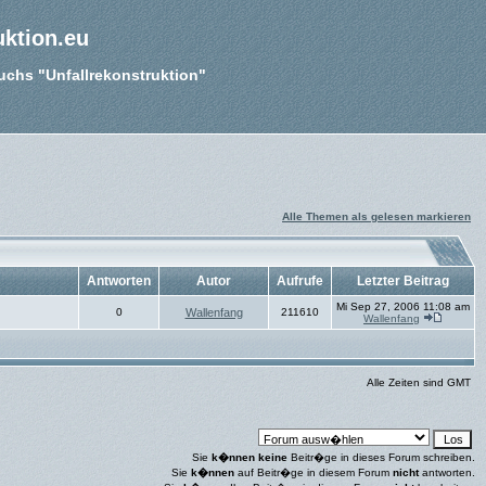
uktion.eu
Buchs "Unfallrekonstruktion"
Alle Themen als gelesen markieren
Antworten
Autor
Aufrufe
Letzter Beitrag
Mi Sep 27, 2006 11:08 am
0
Wallenfang
211610
Wallenfang
Alle Zeiten sind GMT
Sie
k�nnen keine
Beitr�ge in dieses Forum schreiben.
Sie
k�nnen
auf Beitr�ge in diesem Forum
nicht
antworten.