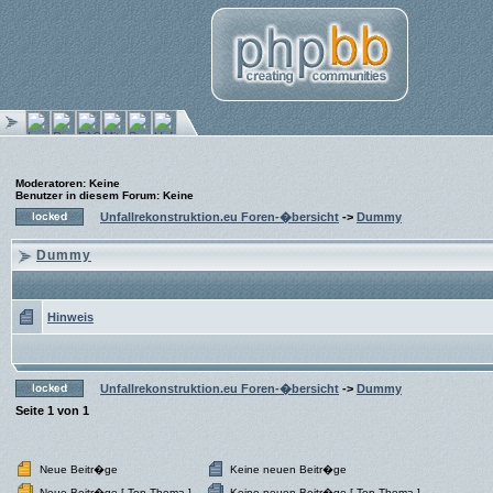
Moderatoren
: Keine
Benutzer in diesem Forum: Keine
Unfallrekonstruktion.eu Foren-�bersicht
->
Dummy
Dummy
Hinweis
Unfallrekonstruktion.eu Foren-�bersicht
->
Dummy
Seite
1
von
1
Neue Beitr�ge
Keine neuen Beitr�ge
Neue Beitr�ge [ Top-Thema ]
Keine neuen Beitr�ge [ Top-Thema ]