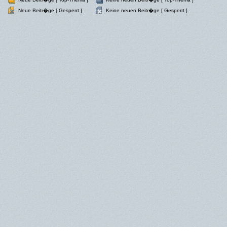
Neue Beitr�ge [ Gesperrt ]
Keine neuen Beitr�ge [ Gesperrt ]