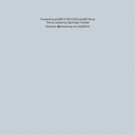
Powered by
phpBB
© 2001-2003 phpBB Group
Theme created by
Vjacheslav Trushkin
Deutsche �bersetzung von
phpBB.de