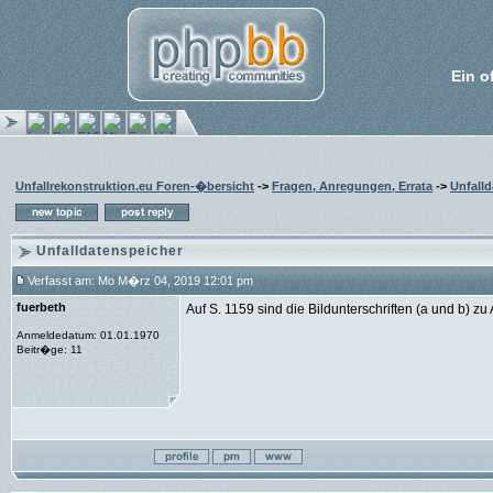
Ein o
Unfallrekonstruktion.eu Foren-�bersicht
->
Fragen, Anregungen, Errata
->
Unfall
Unfalldatenspeicher
Verfasst am: Mo M�rz 04, 2019 12:01 pm
fuerbeth
Auf S. 1159 sind die Bildunterschriften (a und b) z
Anmeldedatum: 01.01.1970
Beitr�ge: 11